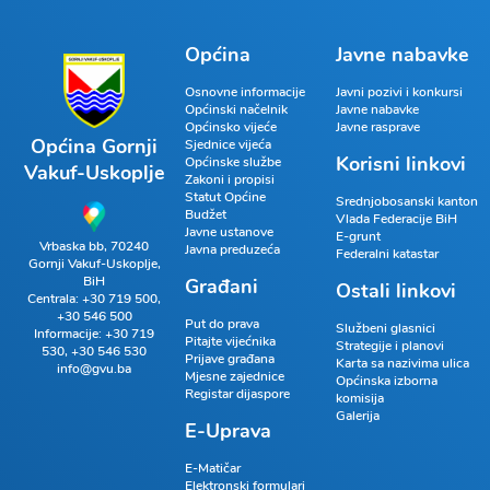
Općina
Javne nabavke
Osnovne informacije
Javni pozivi i konkursi
Općinski načelnik
Javne nabavke
Općinsko vijeće
Javne rasprave
Općina Gornji
Sjednice vijeća
Korisni linkovi
Općinske službe
Vakuf-Uskoplje
Zakoni i propisi
Statut Općine
Srednjobosanski kanton
Budžet
Vlada Federacije BiH
Javne ustanove
E-grunt
Vrbaska bb, 70240
Javna preduzeća
Federalni katastar
Gornji Vakuf-Uskoplje,
BiH
Građani
Ostali linkovi
Centrala:
+30 719 500
,
+30 546 500
Put do prava
Službeni glasnici
Informacije:
+30 719
Pitajte vijećnika
Strategije i planovi
530
,
+30 546 530
Prijave građana
Karta sa nazivima ulica
info@gvu.ba
Mjesne zajednice
Općinska izborna
Registar dijaspore
komisija
Galerija
E-Uprava
E-Matičar
Elektronski formulari