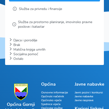
Služba za privredu i finansije
Služba za prostorno planiranje, imovinsko pravne
poslove i katastar
Djeca i porodilje
Brak
Matična knjiga umrlih
Socijalna pomoć
Ostalo
Općina
Javne nabavke
Osnovne informacije
Javni pozivi i konkursi
Općinski načelnik
Javne nabavke
Općinsko vijeće
Javne rasprave
Općina Gornji
Sjednice vijeća
Korisni linkovi
Općinske službe