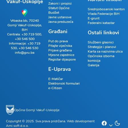
Vakuf-Uskoplje
Zakoni i propisi
Statut Općine
Srednjobosanski kanton
Budžet
Vlada Federacije BiH
Javne ustanove
E-grunt
Vrbaska bb, 70240
Javna preduzeća
Federalni katastar
Gornji Vakuf-Uskoplje,
BiH
Građani
Ostali linkovi
Centrala:
+30 719 500
,
+30 546 500
Put do prava
Službeni glasnici
Informacije:
+30 719
Pitajte vijećnika
Strategije i planovi
530
,
+30 546 530
Prijave građana
Karta sa nazivima ulica
info@gvu.ba
Mjesne zajednice
Općinska izborna
Registar dijaspore
komisija
Galerija
E-Uprava
E-Matičar
Elektronski formulari
e-Citizen
Općina Gornji Vakuf-Uskoplje
Copyright © 2025. Sva prava pridržana. Web development
Arni soft d.o.o.