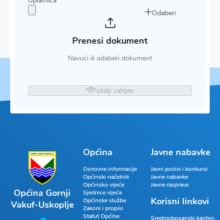
Uplatnica
*
Odaberi
Prenesi dokument
Navuci ili odaberi dokument
Pošalji zahtjev
Općina
Javne nabavke
Osnovne informacije
Javni pozivi i konkursi
Općinski načelnik
Javne nabavke
Općinsko vijeće
Javne rasprave
Općina Gornji
Sjednice vijeća
Korisni linkovi
Općinske službe
Vakuf-Uskoplje
Zakoni i propisi
Statut Općine
Srednjobosanski kanton